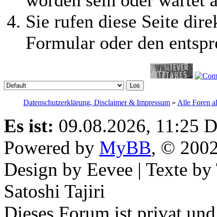
worden sein oder wartet a
Sie rufen diese Seite dire
Formular oder den entspr
Datenschutzerklärung, Disclaimer & Impressum
»
Alle Foren a
Es ist:
09.08.2026, 11:25
D
Powered by
MyBB
, © 200
Design by Eevee | Texte b
Satoshi Tajiri
Dieses Forum ist privat und