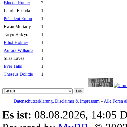
Bluette Hunter
2
Laurin Estrada
1
Präsident Enton
1
Ewan Moriarty
1
Taryn Halcyon
1
Elliot Holmes
1
Aurora Williams
1
Silas Lavea
1
Ever Talis
1
Theseus Dolittle
1
Datenschutzerklärung, Disclaimer & Impressum
»
Alle Foren a
Es ist:
08.08.2026, 14:05
D